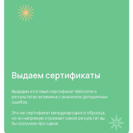
экзамену
Не только учим языку,
Занимаемся по
но и обучаем
специализированным
работать с
форматом
пособиям
экзамена
Кембриджского
издания
Дополняем
Проводим 3 тестовых
основной курс
экзамена на
обучения
протяжении учебного
дополнительными
года
курсами
Используем дополнительные наглядные
материалы для развития ключевых навыков
языка: слушание, говорение, чтение, письмо и
формат экзамена
Как принимаем