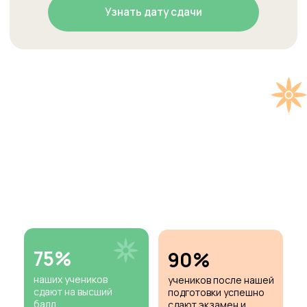
75%
90%
наших учеников
учеников после нашей
сдают на высший
подготовки успешно
балл
сдают экзамен и
получают сертификат
1000+
наших ребят сдали
Кембриджские
как проходит экзамен
экзамены и Welcome
Exams
видео про экзамен