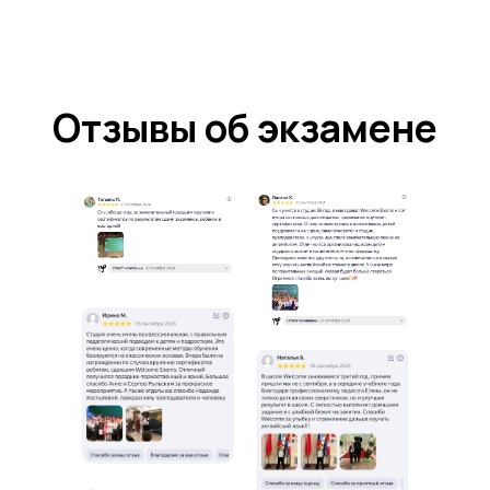
от Welcome
5 типичных ошибок родителей
Welcome: Как препода
5 типичных ошибок родителей
Welcome: Как препода
при изучении английского языка
английского построила
при изучении английского языка
английского построила
и сеть франшиз
и сеть франшиз
Читать
Читать
Читать
Читать