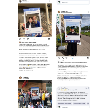
Владивосток
контакты
формы заявок для родителей
Адреса
г. Владивосток, проспект Острякова, д. 13, 7 этаж,
офис 712
+7(953)-201-65-72
info.vldv@studiowelcome.ru