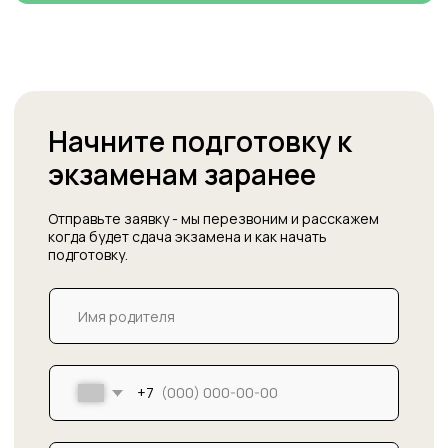
Организуем сдачу
Сохраняются: правила рассадки, запрет на
использование электронных гаджетов,
видеонаблюдение во всех аудиториях,
тайминг блоков экзаменов
Тестируем независимо
Нет ФИО кандидата на экзаменационном
бланке - только цифровой код. Проверяющий
преподаватель не видит кого проверяет,
поэтому оценивает непредвзято. Расписание
экзаменов будет составлено таким образом,