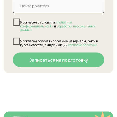
чтобы экзамен принимал не тот педагог,
который обучает кандидата в студии
Делаем доступным
для всех
В 2 раза дешевле взноса на сдачу Кембриджского
экзамена, и в разы дешевле поездки в другую
страну, при сохранении качества оценки знаний и
улучшении обратной связи по результатам
Оцениваем объективно