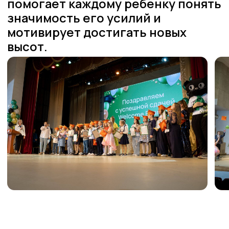
Присоединиться к Cети
О Welcome
Welcome
Преподаватели
Города
Отзывы
Вакансии
Контакты
Контакты
+7(953)-201-65-72
Обучение
info.vldv@studiowelcome.ru
Обучение школьников
Обучение дошкольников
Британская школа
Летний клуб
Онлайн
Welcome Exams
Кембриджские экзамены
Тестирование знаний