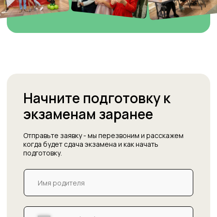
Young
Young
Young
Te
learners 1
learners 2
learners 3
(
(STARTERS)
(MOVERS)
(FLYERS)
Начните подготовку к
экзаменам заранее
Отправьте заявку - мы перезвоним и расскажем
когда будет сдача экзамена и как начать
подготовку.