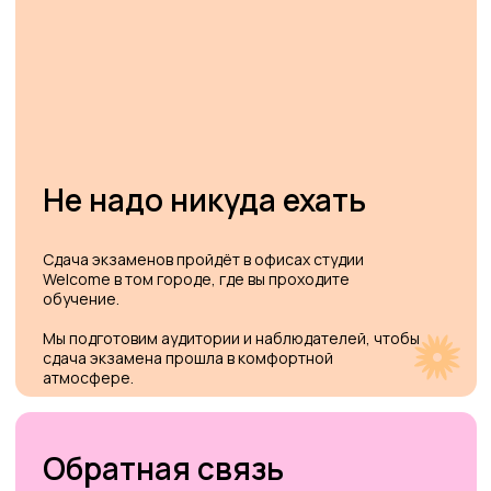
Выдаем сертификаты
Выдадим итоговый сертификат Welcome о
результатах экзамена с анализом допущенных
ошибок.
Это не сертификат международного образца,
но он напрямую отражает какой результат вы
бы получили при сдаче.
Начните подготовку к
экзаменам заранее
Отправьте заявку - мы перезвоним и расскажем
когда будет сдача экзамена и как начать
подготовку.