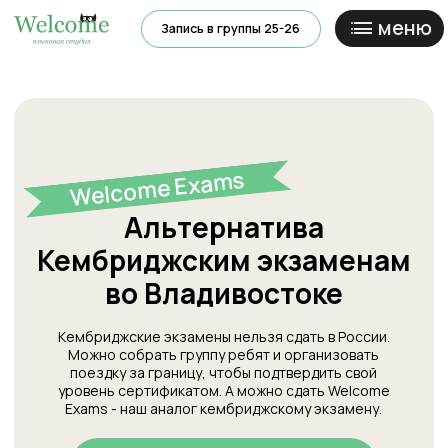
меню
Запись в группы 25-26
Ново
Welcome Exams
Альтернатива
Кембриджским экзаменам
во Владивостоке
Кембриджские экзамены нельзя сдать в России.
Можно собрать группу ребят и организовать
поездку за границу, чтобы подтвердить свой
уровень сертификатом. А можно сдать Welcome
Exams - наш аналог кембриджскому экзамену.
Узнать дату сдачи