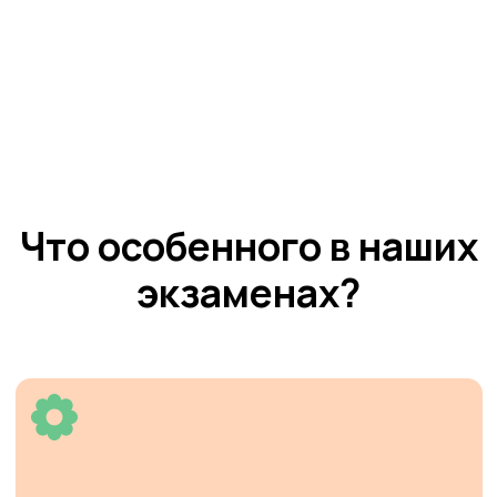
Дадим всем участникам развернутую
обратную связь от экспертов Студии по
итогам результатов экзаменов. Скажем
какие сильные стороны ученика помогли
сдать, а куда направить особое внимание.
То же содержание
Мы - партнер кембриджских экзаменов со
статусом
Ambassador,
и принимали экзамены
прямо в России. Поэтому будем соблюдать все
правила проведения экзаменов, как и при
проведении Кембриджских.